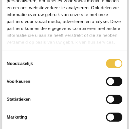
personaliseren, om functies voor social media te bieden
CoderDojo Lier 5/9/2026 - Voormiddag 10u00 -
en om ons websiteverkeer te analyseren. Ook delen we
Colibrant
informatie over uw gebruik van onze site met onze
partners voor social media, adverteren en analyse. Deze
05/09/2026
partners kunnen deze gegevens combineren met andere
Deensestraat 6-7, Lier
informatie die u aan ze heeft verstrekt of die ze hebben
verzameld op basis van uw gebruik van hun services.
S'INSCRIRE
Toestemmingsselectie
CoderDojo Borsbeek - 05/09/2026
Noodzakelijk
05/09/2026
August Van Putlei 56, Borsbeek
Voorkeuren
S'INSCRIRE
Statistieken
CoderDojo Leopoldsburg - 05/09/2026
05/09/2026
Marketing
Caimolaan 131, Leopoldsburg