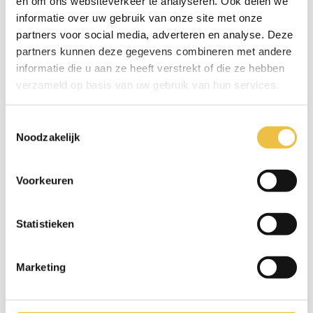
en om ons websiteverkeer te analyseren. Ook delen we
informatie over uw gebruik van onze site met onze
05/09/2026
partners voor social media, adverteren en analyse. Deze
1 Bevrijdingsstraat, Balen
partners kunnen deze gegevens combineren met andere
informatie die u aan ze heeft verstrekt of die ze hebben
INSCHRIJVEN
verzameld op basis van uw gebruik van hun services.
CoderDojo Herselt - 05/09/2026
Toestemmingsselectie
05/09/2026
Noodzakelijk
Asbroek 1C, Herselt
Voorkeuren
INSCHRIJVEN
CoderDojo Evergem - 05/09/2026
Statistieken
05/09/2026
Marketing
BIBLIOTHEEKSTRAAT, EVERGEM
INSCHRIJVEN