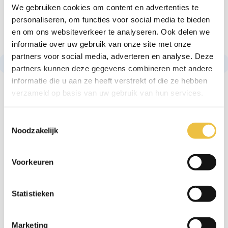
We gebruiken cookies om content en advertenties te
personaliseren, om functies voor social media te bieden
en om ons websiteverkeer te analyseren. Ook delen we
informatie over uw gebruik van onze site met onze
partners voor social media, adverteren en analyse. Deze
partners kunnen deze gegevens combineren met andere
informatie die u aan ze heeft verstrekt of die ze hebben
verzameld op basis van uw gebruik van hun services.
Toestemmingsselectie
Noodzakelijk
KARIN
Présidente
Voorkeuren
Statistieken
Qui est qui - Team
Marketing