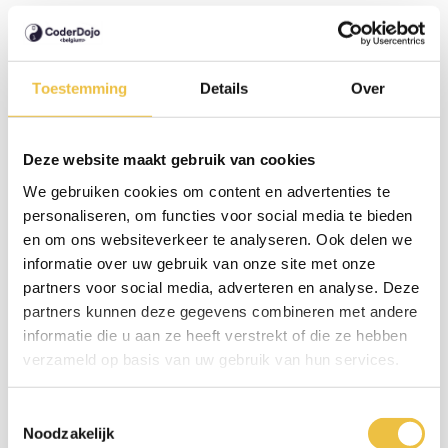
Maatregelen die we hebben genomen:
Toegankelijkheidsfuncties
: Onze website biedt
Toestemming
Details
Over
verschillende toegankelijkheidsfuncties, zoals
toetsenbordnavigatie, vergrootbare tekst en
Deze website maakt gebruik van cookies
alternatieve teksten voor afbeeldingen.
We gebruiken cookies om content en advertenties te
Contrasten en kleuren
: We hebben ervoor gezorgd
personaliseren, om functies voor social media te bieden
dat de contrastverhoudingen tussen tekst en
en om ons websiteverkeer te analyseren. Ook delen we
achtergrond voldoen aan de aanbevolen normen, om
informatie over uw gebruik van onze site met onze
leesbaarheid voor iedereen te verbeteren.
partners voor social media, adverteren en analyse. Deze
partners kunnen deze gegevens combineren met andere
Compatibiliteit
: Onze website is compatibel met
informatie die u aan ze heeft verstrekt of die ze hebben
gangbare schermlezers en andere ondersteunende
verzameld op basis van uw gebruik van hun services.
technologieën.
Gebruiksvriendelijke navigatie
: We hebben een
Toestemmingsselectie
eenvoudige en consistente navigatiestructuur die
Noodzakelijk