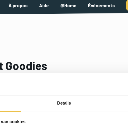
jo
À propos
Aide
@Home
Événements
t Goodies
ls des Goodies que vous avez reçus lors de Coolest Project
Details
 van cookies