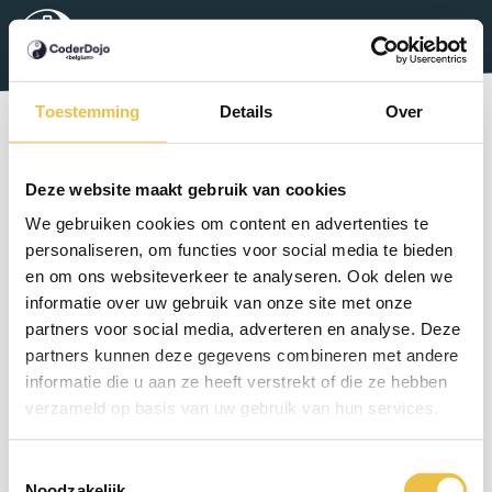
Coderdojo
NL
FR
Toestemming
Details
Over
Leads
Deze website maakt gebruik van cookies
We gebruiken cookies om content en advertenties te
personaliseren, om functies voor social media te bieden
En tant que responsable de CoderDojo, nouveau ou
en om ons websiteverkeer te analyseren. Ook delen we
expérimenté, tu trouveras toutes les informations
informatie over uw gebruik van onze site met onze
nécessaires sur cette page. Si tu as des questions après
partners voor social media, adverteren en analyse. Deze
partners kunnen deze gegevens combineren met andere
cela ou si tu as besoin d'une aide supplémentaire,
informatie die u aan ze heeft verstrekt of die ze hebben
envoie un courriel à
info@coderdojobelgium.be
.
verzameld op basis van uw gebruik van hun services.
STARTERS GUIDE
GUIDE - UN NOUVEAU VOLONTAIRE
Toestemmingsselectie
EVENTBRITE MANUAL
CAFETARIA PLAN
BRANDING
Noodzakelijk