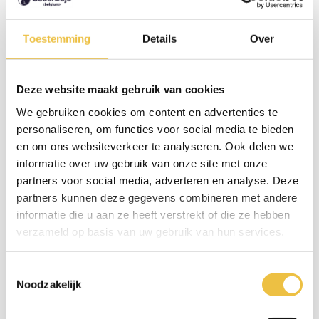
Toestemming
Details
Over
Deze website maakt gebruik van cookies
« Tout le monde voulait aider à résoudre le
We gebruiken cookies om content en advertenties te
personaliseren, om functies voor social media te bieden
problème. C’est ça la famille CoderDojo : si
en om ons websiteverkeer te analyseren. Ook delen we
toi tu peux pas, quelqu’un d’autre pourra »
informatie over uw gebruik van onze site met onze
partners voor social media, adverteren en analyse. Deze
Explique Eddy.
partners kunnen deze gegevens combineren met andere
informatie die u aan ze heeft verstrekt of die ze hebben
verzameld op basis van uw gebruik van hun services.
C’est cette culture de la collaboration, où chaque
enfant apprend des autres et gagne en assurance, qui
Toestemmingsselectie
Noodzakelijk
permet aux jeunes d'autant progresser et d'acquérir de
nombreuses compétences à la fois techniques et