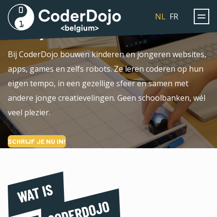
Ontdek hoe leuk programmeren kan
Coderdojo
NL
FR
zijn. Gratis en voor iedereen van 7
tot 18 jaar.
Bij CoderDojo bouwen kinderen en jongeren websites,
apps, games en zelfs robots. Ze leren coderen op hun
eigen tempo, in een gezellige sfeer en samen met
andere jonge creatievelingen. Geen schoolbanken, wél
veel plezier.
SCHRIJF JE NU IN!