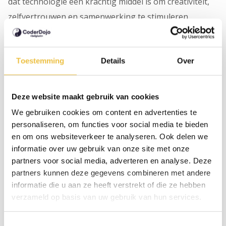
dat technologie een krachtig middel is om creativiteit,
zelfvertrouwen en samenwerking te stimuleren.
🌍 Meer dan code alleen
Bij CoderDojo draait het niet alleen om code. Jongeren
Toestemming
Details
Over
leren ook samenwerken, presenteren, kritisch denken
en oplossingen bedenken. Ze leren falen, proberen
Deze website maakt gebruik van cookies
opnieuw en trots zijn op hun werk. En dat in een
We gebruiken cookies om content en advertenties te
omgeving waar fun en vriendschap voorop staan.
personaliseren, om functies voor social media te bieden
en om ons websiteverkeer te analyseren. Ook delen we
🚀 Een beweging, geen school
informatie over uw gebruik van onze site met onze
partners voor social media, adverteren en analyse. Deze
CoderDojo is geen les, geen toets en geen curriculum.
partners kunnen deze gegevens combineren met andere
Het is een community waar kinderen zichzelf kunnen
informatie die u aan ze heeft verstrekt of die ze hebben
zijn, hun nieuwsgierigheid volgen en zelf ontdekken
verzameld op basis van uw gebruik van hun services.
wat hen boeit. Ze leren door te doen, fouten te maken,
vragen te stellen en – vooral – samen te bouwen aan
Toestemmingsselectie