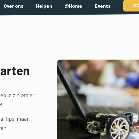
jo
SC
Over ons
Helpen
@Home
Events
tarten
Heb je zin om er
!
al tips, maar
ten: