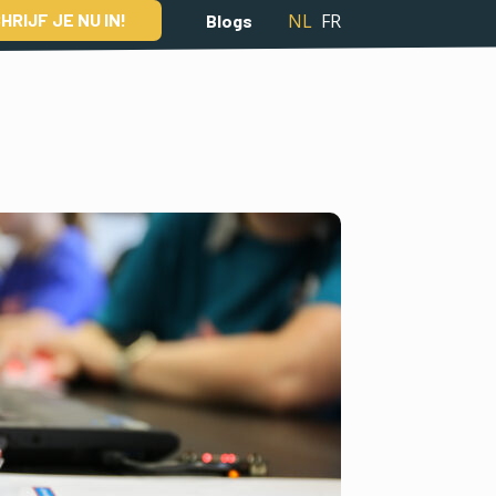
NL
FR
HRIJF JE NU IN!
Blogs