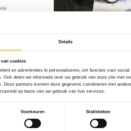
 via
egangsgeld
ter beschikking
Details
gratis mee.
n!
mmercieel.
 van cookies
ekrutering van
ent en advertenties te personaliseren, om functies voor social
. Ook delen we informatie over uw gebruik van onze site met on
n nieuwe Dojo
e. Deze partners kunnen deze gegevens combineren met andere i
deren nodig.
erzameld op basis van uw gebruik van hun services.
 één of
groep trekt.
Voorkeuren
Statistieken
or de
 betreft