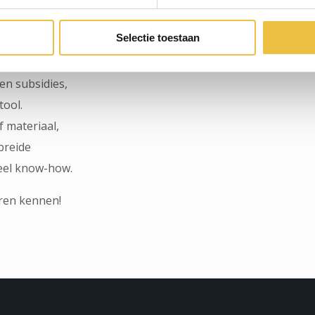
eb je minstens
Selectie toestaan
tieve en
en subsidies,
tool.
 materiaal,
breide
eel know-how.
eren kennen!