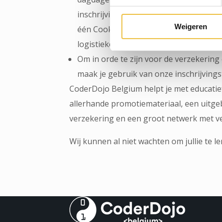
inschrijvingen en logistiek. Idealiter h
Weigeren
één Cook die zorgt voor de administra
logistieke ondersteuning.
Om in orde te zijn voor de verzekering 
maak je gebruik van onze inschrijvings
CoderDojo Belgium helpt je met educatief
allerhande promotiemateriaal, een uitge
verzekering en een groot netwerk met v
Wij kunnen al niet wachten om jullie te l