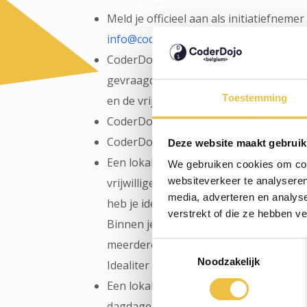
Meld je officieel aan als initiatiefnemer
info@coderdojobelgium.be
CoderDojo is gratis: er wordt geen to
gevraagd, de locatie krijgen we gratis 
Toestemming
en de vrijwilligers helpen ook volledig 
CoderDojo is toegankelijk voor iederee
CoderDojo is buitenschools en niet-co
Deze website maakt gebruik
Een lokale Dojo staat zelf in voor de r
We gebruiken cookies om cont
websiteverkeer te analyseren
vrijwilligers. Bij het opstarten van ee
media, adverteren en analys
heb je idealiter één Coach per vier kin
verstrekt of die ze hebben v
Binnen je poel van Coaches heb je ook
meerdere Leads nodig, die de Coaches 
Toestemmingsselectie
Noodzakelijk
Idealiter ben je hiervoor zeker met 2.
Een lokale Dojo is verantwoordelijk vo
dagdagelijkse werking van de Dojo wat