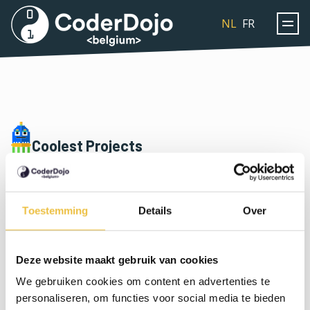
Coderdojo
NL
FR
Coolest Projects
Naar het Iers voorbeeld organiseert CoderDojo
Belgium sinds 2016 jaarlijks Coolest Projects Belgium.
Toestemming
Details
Over
Kinderen en jongeren tussen 7 en 18 jaar krijgen een
podium om een eigen technologisch ontwerp voor te
Deze website maakt gebruik van cookies
stellen aan het publiek.
We gebruiken cookies om content en advertenties te
personaliseren, om functies voor social media te bieden
LEES MEER