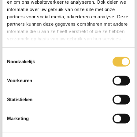
en om ons websiteverkeer te analyseren. Ook delen we
informatie over uw gebruik van onze site met onze
partners voor social media, adverteren en analyse. Deze
partners kunnen deze gegevens combineren met andere
informatie die u aan ze heeft verstrekt of die ze hebben
verzameld op basis van uw gebruik van hun services.
Toestemmingsselectie
Noodzakelijk
Voorkeuren
4Girlz
Statistieken
Sinds 2015 organiseren we jaarlijks het event 4Girlz,
speciaal voor meisjes. We merken dat het grootste deel
Marketing
van onze deelnemers aan Dojo’s voornamelijk jongens
zijn. Dat is jammer, want iedereen kan programmeren