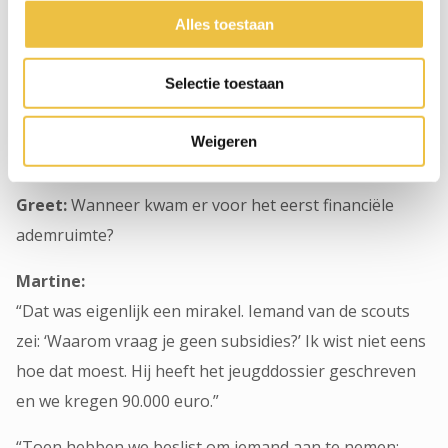
vaak een hekel aan hebben, maar dat wel essentieel is.”
Alles toestaan
“Zonder die ondersteuning had ik dit nooit zo kunnen
Selectie toestaan
opzetten. De juridische dienst van Telenet heeft in het
begin enorm veel gedaan. Ook de eerste website kwam
Weigeren
er via die weg, als goodwill.”
Greet:
Wanneer kwam er voor het eerst financiële
ademruimte?
Martine:
“Dat was eigenlijk een mirakel. Iemand van de scouts
zei: ‘Waarom vraag je geen subsidies?’ Ik wist niet eens
hoe dat moest. Hij heeft het jeugddossier geschreven
en we kregen 90.000 euro.”
“Toen hebben we beslist om iemand aan te nemen: