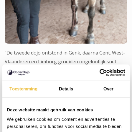
“De tweede dojo ontstond in Genk, daarna Gent. West-
Vlaanderen en Limburg groeiden ongelooflijk snel.
Antwerpen groeide eerst sterk op één plek en splitste
later. Coaches sprongen ook regelmatig bij in andere
dojo’s. Dat eerste anderhalf jaar hadden we geen
Toestemming
Details
Over
medewerkers.”
Greet:
Dat gebeurde allemaal met vrijwilligers?
Deze website maakt gebruik van cookies
We gebruiken cookies om content en advertenties te
Martine:
personaliseren, om functies voor social media te bieden