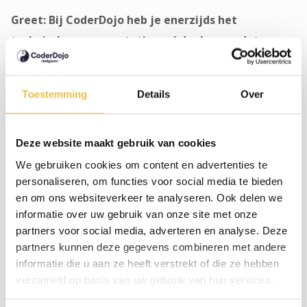
Greet: Bij CoderDojo heb je enerzijds het
technische — computationeel denken en dat
toepassen in de activiteiten — en anderzijds de
educatieve kant: omgaan met kinderen en daarop
Toestemming
Details
Over
inspelen. Vonden jullie dat moeilijk? Had je daar al
achtergrond voor?
Deze website maakt gebruik van cookies
Charles:
Ik had dat persoonlijk al een beetje gedaan.
We gebruiken cookies om content en advertenties te
Kinderen van vrienden van mijn ouders, die wat jonger
personaliseren, om functies voor social media te bieden
zijn, hielp ik bijvoorbeeld al eens met wiskunde. Dus ik
en om ons websiteverkeer te analyseren. Ook delen we
informatie over uw gebruik van onze site met onze
had al wat ervaring met het helpen van kinderen.
partners voor social media, adverteren en analyse. Deze
Matthias:
Bij mij was het de eerste keer dat ik aan zo'n
partners kunnen deze gegevens combineren met andere
informatie die u aan ze heeft verstrekt of die ze hebben
project meewerkte. Ik heb geleerd dat elk kind anders
verzameld op basis van uw gebruik van hun services.
is. Sommige kinderen willen graag zelf proberen,