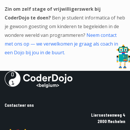
Zin om zelf stage of vrijwilligerswerk bij
CoderDojo te doen?
Ben je student informatica of heb
je gewoon goesting om kinderen te begeleiden in de
wondere wereld van programmeren?
Neem contact
met ons op — we verwelkomen je graag als coach in
een Dojo bij jou in de buurt.
Contacteer ons
Liersesteenweg 4
2800 Mechelen