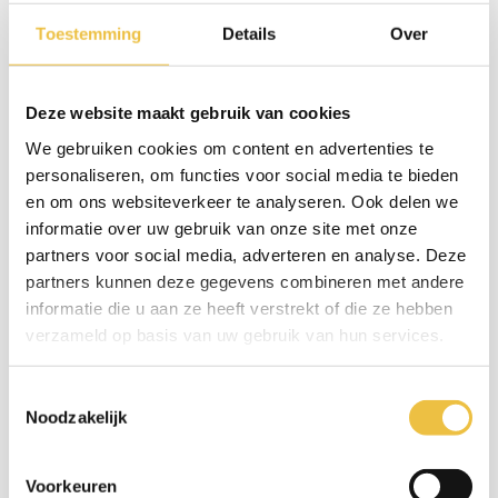
Toestemming
Details
Over
Deze website maakt gebruik van cookies
We gebruiken cookies om content en advertenties te
Steve the Robot - Slightly Overdone
personaliseren, om functies voor social media te bieden
Jan De Coster maakt robots, interactieve installaties en
en om ons websiteverkeer te analyseren. Ook delen we
informatie over uw gebruik van onze site met onze
prototypes voor reclame, kunst en wetenschappelijk
partners voor social media, adverteren en analyse. Deze
onderzoek. ~
jandecoster.com
partners kunnen deze gegevens combineren met andere
informatie die u aan ze heeft verstrekt of die ze hebben
PhotoBooth
verzameld op basis van uw gebruik van hun services.
Toestemmingsselectie
Talks
Noodzakelijk
Voorkeuren